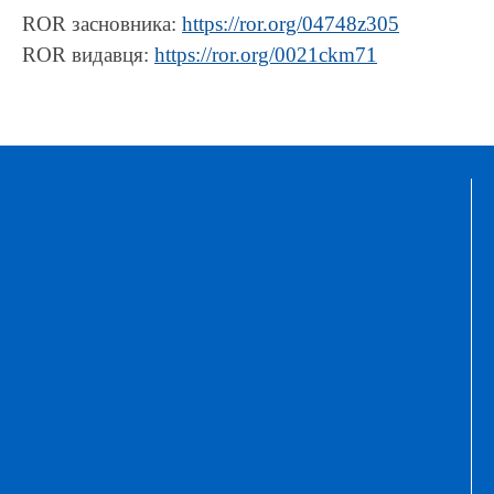
ROR засновника:
https://ror.org/04748z305
ROR видавця:
https://ror.org/0021ckm71