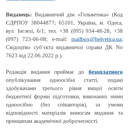
Видавець:
Видавничий дім «Гельветика» (Код
ЄДРПОУ 38044877; 65101, Україна, м. Одеса,
вул. Інглезі, 6/1; тел. +38 (095) 934-48-28, +38
(097) 723-06-08; e-mail:
mailbox@helvetica.ua
;
Свідоцтво суб’єкта видавничої справи ДК No
7623 від 22.06.2022 р.).
Редакція видання приймає до
безоплатного
опублікування одноосібні статті, подані
здобувачами третього рівня вищої освіти
бюджетної форми підготовки, виконаних ними
одноосібно (без співавторів), за умови
відповідності матеріалів вимогам видання та
принципам академічної доброчесності.