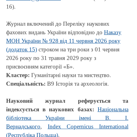
16).
Журнал включений до Переліку наукових
фахових видань України відповідно до
Наказу
МОН України № 928 від 11 червня 2026 року
(додаток 15)
строком на три роки з 01 червня
2026 року по 31 травня 2029 року з
присвоєнням категорії «Б».
Кластер:
Гуманітарні науки та мистецтво.
Спеціальність:
В9 Історія та археологія.
Науковий журнал реферується та
індексується в наукових базах
:
Національна
бібліотека України імені В. І.
Вернадського
,
Index Copernicus International
(Республіка Польща)
.